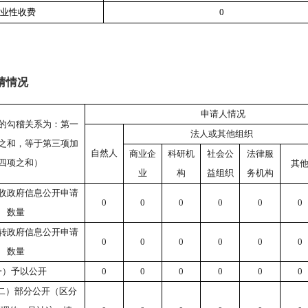
事业性收费
0
请情况
申请人情况
的勾稽关系为：第一
法人或其他组织
之和，等于第三项加
自然人
商业企
科研机
社会公
法律服
四项之和）
其
业
构
益组织
务机构
收政府信息公开申请
0
0
0
0
0
0
数量
转政府信息公开申请
0
0
0
0
0
0
数量
一）予以公开
0
0
0
0
0
0
二）部分公开（区分