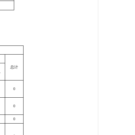
总计
他
0
0
0