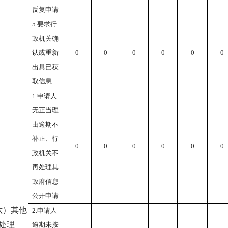
反复申请
5.要求行
政机关确
认或重新
0
0
0
0
0
0
出具已获
取信息
1.申请人
无正当理
由逾期不
补正、行
0
0
0
0
0
0
政机关不
再处理其
政府信息
公开申请
六）其他
2.申请人
处理
逾期未按