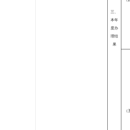
三、
本年
度办
理结
果
（