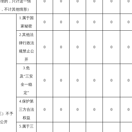
处理的，只计这一情
0
0
0
0
0
0
形，不计其他情形）
1.属于国
0
0
0
0
0
0
家秘密
2.其他法
律行政法
0
0
0
0
0
0
规禁止公
开
3.危
及“三安
0
0
0
0
0
0
全一稳
定”
4.保护第
三方合法
0
0
0
0
0
0
三）不予
权益
公开
5.属于三