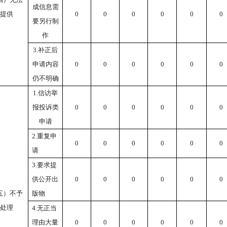
成信息需
提供
0
0
0
0
0
0
要另行制
作
3.补正后
申请内容
0
0
0
0
0
0
仍不明确
1.信访举
报投诉类
0
0
0
0
0
0
申请
2.重复申
0
0
0
0
0
0
请
3.要求提
供公开出
0
0
0
0
0
0
五）不予
版物
处理
4.无正当
理由大量
0
0
0
0
0
0