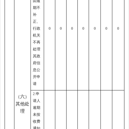
由逾
期不
补
正、
行政
0
0
0
0
0
0
0
机关
不再
处理
其政
府信
息公
开申
请
2.申
（六）
请人
其他处
逾期
理
未按
收费
通知