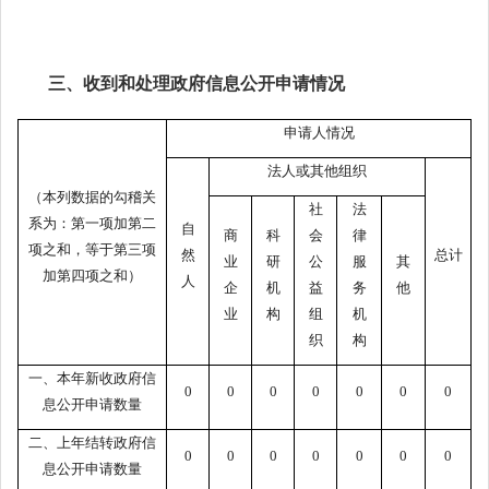
三、收到和处理政府信息公开申请情况
申请人情况
法人或其他组织
（本列数据的勾稽关
社
法
系为：第一项加第二
自
商
科
会
律
项之和，等于第三项
然
总计
业
研
公
服
其
加第四项之和）
人
企
机
益
务
他
业
构
组
机
织
构
一、本年新收政府信
0
0
0
0
0
0
0
息公开申请数量
二、上年结转政府信
0
0
0
0
0
0
0
息公开申请数量