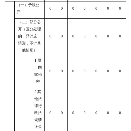
（一）予以公
0
0
0
0
0
0
0
开
（二）部分公
开（区分处理
的，只计这一
0
0
0
0
0
0
0
情形，不计其
他情形）
1.属
于国
0
0
0
0
0
0
0
家秘
密
2.其
他法
律行
政法
0
0
0
0
0
0
0
规禁
止公