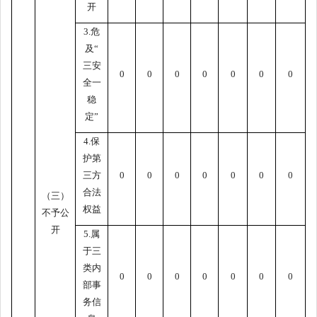
开
3.危
及“
三安
0
0
0
0
0
0
0
全一
稳
定”
4.保
护第
三方
0
0
0
0
0
0
0
合法
（三）
权益
不予公
开
5.属
于三
类内
0
0
0
0
0
0
0
部事
务信