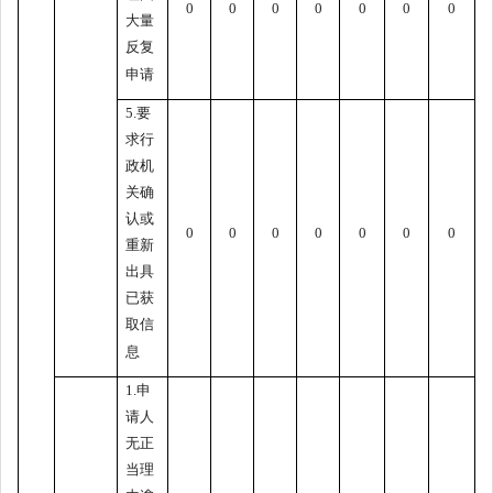
0
0
0
0
0
0
0
大量
反复
申请
5.要
求行
政机
关确
认或
0
0
0
0
0
0
0
重新
出具
已获
取信
息
1.申
请人
无正
当理