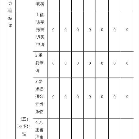
办
明确
理
1.信
结
访举
果
报投
0
0
0
0
0
0
0
诉类
申请
2.重
复申
0
0
0
0
0
0
0
请
3.要
求提
供公
0
0
0
0
0
0
0
开出
版物
（五）
4.无
不予处
正当
理
理由