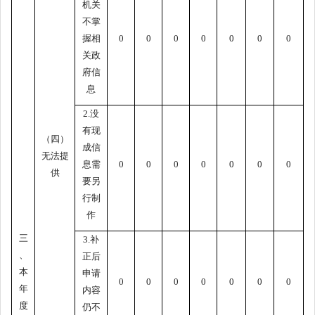
机关
不掌
握相
0
0
0
0
0
0
0
关政
府信
息
2.没
有现
（四）
成信
无法提
息需
0
0
0
0
0
0
0
供
要另
行制
作
三
3.补
、
正后
本
申请
0
0
0
0
0
0
0
年
内容
度
仍不