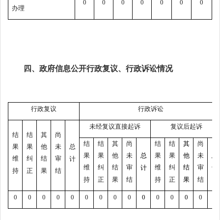
0
0
0
0
0
0
0
办理
四、政府信息公开行政复议、行政诉讼情况
行政复议
行政诉讼
未经复议直接起诉
复议后起诉
结
结
其
尚
结
结
其
尚
结
结
其
尚
果
果
他
未
总
果
果
他
未
总
果
果
他
未
总
维
纠
结
审
计
维
纠
结
审
维
纠
结
审
计
计
持
正
果
结
持
正
果
结
持
正
果
结
0
0
0
0
0
0
0
0
0
0
0
0
0
0
0