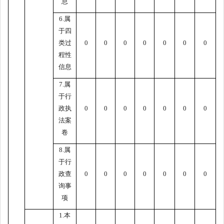
息
6.属
于四
类过
0
0
0
0
0
0
0
程性
信息
7.属
于行
政执
0
0
0
0
0
0
0
法案
卷
8.属
于行
政查
0
0
0
0
0
0
0
询事
项
1.本