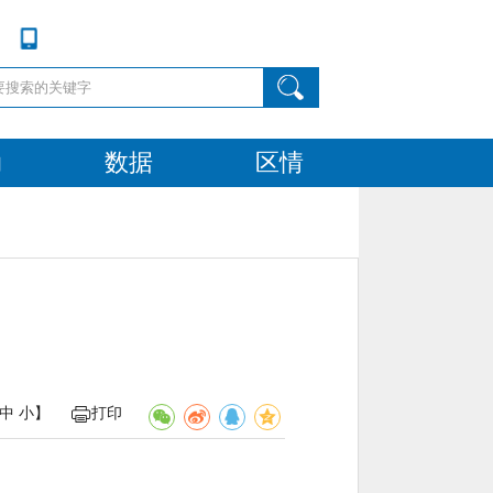
动
数据
区情
中
小
】
打印