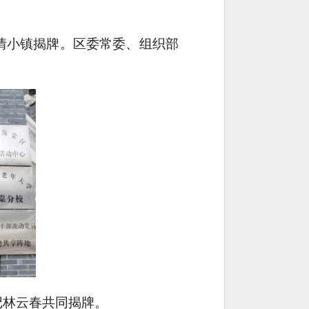
风情小镇揭牌。区委常委、组织部
记林云春共同揭牌。