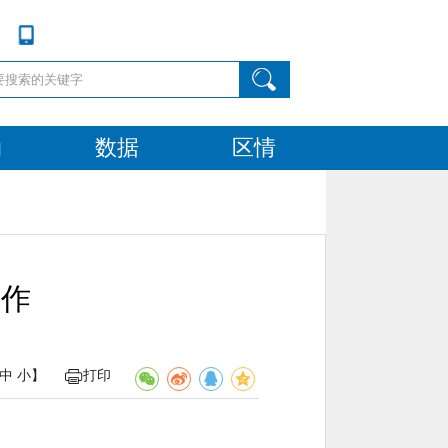
动
数据
区情
工作
中
小
】
打印