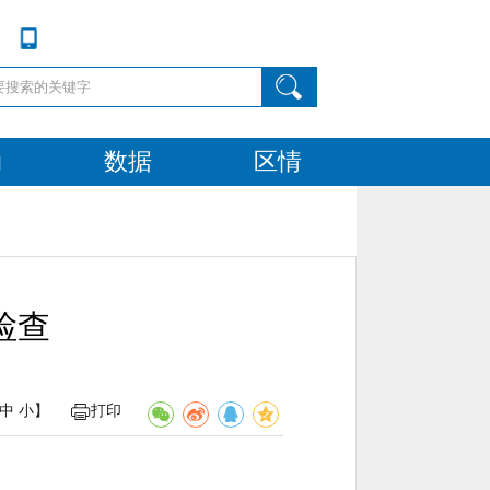
动
数据
区情
检查
中
小
】
打印