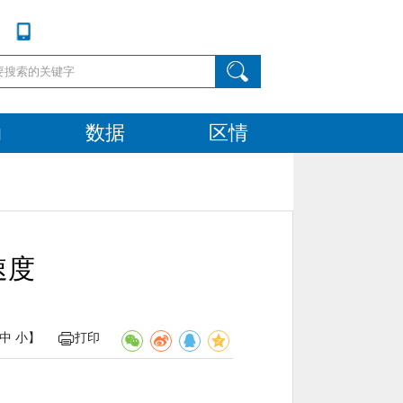
动
数据
区情
速度
中
小
】
打印