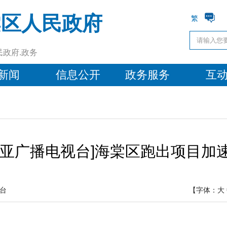
棠区人民政府
繁
民政府.政务
新闻
信息公开
政务服务
互
三亚广播电视台]海棠区跑出项目加
台
【字体：
大