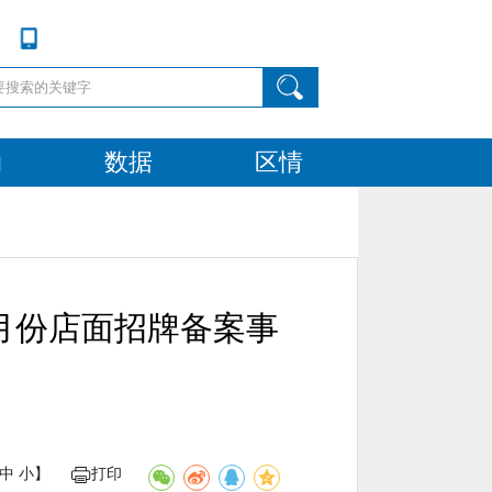
动
数据
区情
5月份店面招牌备案事
中
小
】
打印