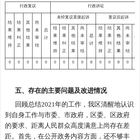
行政复议
行政诉讼
未经复议直接起诉
复议后起诉
结
结
其
尚
结
结
其
尚
结
结
其
尚
果
果
他
未
总
果
果
他
未
总
果
果
他
未
总
维
纠
结
审
计
维
纠
结
审
维
纠
结
审
计
计
持
正
果
结
持
正
果
结
持
正
果
结
0
0
0
0
0
0
0
0
0
0
0
0
0
0
0
五、存在的主要问题及改进情况
回顾总结2021年的工作，我区清醒地认识
到自身工作与市委、市政府，区委、区政府
的要求、距离人民群众高度满意上尚存在差
距。首先，在公开政务内容方面，还不够丰