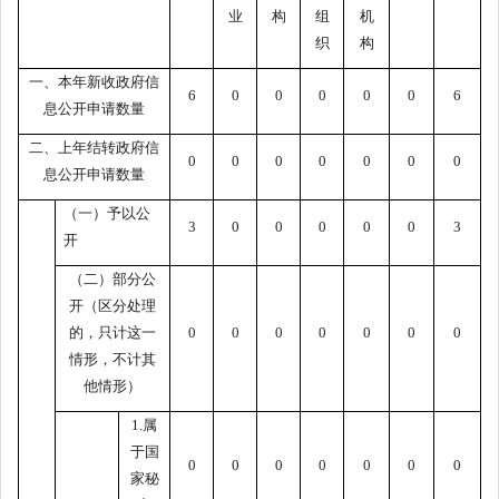
业
构
组
机
织
构
一、本年新收政府信
6
0
0
0
0
0
6
息公开申请数量
二、上年结转政府信
0
0
0
0
0
0
0
息公开申请数量
（一）予以公
3
0
0
0
0
0
3
开
（二）部分公
开（区分处理
的，只计这一
0
0
0
0
0
0
0
情形，不计其
他情形）
1.属
于国
0
0
0
0
0
0
0
家秘