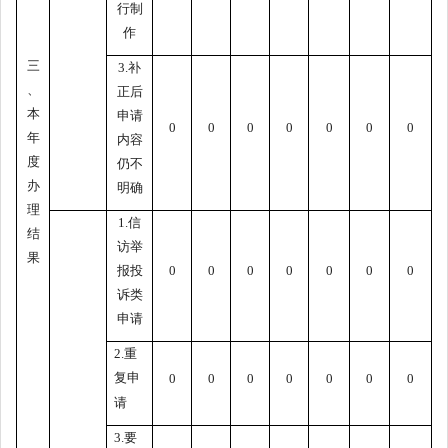
行制
作
三
3.补
、
正后
本
申请
0
0
0
0
0
0
0
年
内容
度
仍不
办
明确
理
1.信
结
访举
果
报投
0
0
0
0
0
0
0
诉类
申请
2.重
复申
0
0
0
0
0
0
0
请
3.要