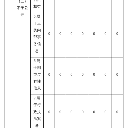
（三）
权益
不予公
开
5.属
于三
类内
0
0
0
0
0
0
0
部事
务信
息
6.属
于四
类过
0
0
0
0
0
0
0
程性
信息
7.属
于行
政执
0
0
0
0
0
0
0
法案
卷