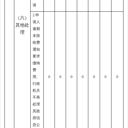
请
2.申
（六）
请人
其他处
逾期
理
未按
收费
通知
要求
缴纳
费
用、
0
0
0
0
0
0
0
行政
机关
不再
处理
其政
府信
息公