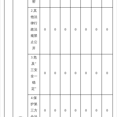
密
2.其
他法
律行
政法
0
0
0
0
0
0
0
规禁
止公
开
3.危
及“
三安
0
0
0
0
0
0
0
全一
稳
定”
4.保
护第
三方
0
0
0
0
0
0
0
合法