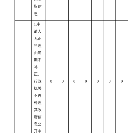
取信
息
1.申
请人
无正
当理
由逾
期不
补
正、
行政
0
0
0
0
0
0
0
机关
不再
处理
其政
府信
息公
开申