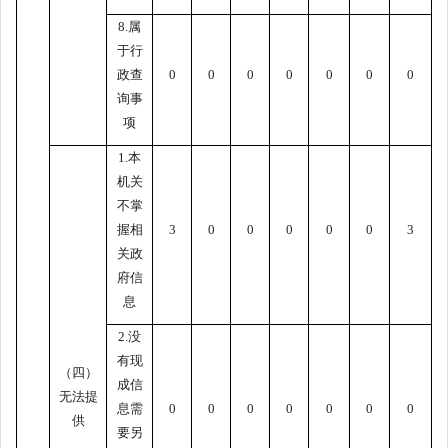
8.属
于行
政查
0
0
0
0
0
0
0
询事
项
1.本
机关
不掌
握相
3
0
0
0
0
0
3
关政
府信
息
2.没
有现
（四）
成信
无法提
息需
0
0
0
0
0
0
0
供
要另