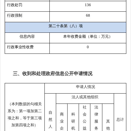
行政处罚
136
行政强制
68
第二十条第（八）项
信息内容
本年收费金额（单位：万元）
行政事业性收费
0
三、收到和处理政府信息公开申请情况
申请人情况
法人或其他组织
（本列数据的勾稽关
社
法
系为：第一项加第二
自
商
科
会
律
项之和，等于第三项
然
总计
业
研
公
服
其
加第四项之和）
人
企
机
益
务
他