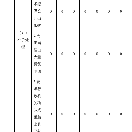
求提
供公
0
0
0
0
0
0
0
开出
版物
（五）
4.无
不予处
正当
理
理由
0
0
0
0
0
0
0
大量
反复
申请
5.要
求行
政机
关确
认或
0
0
0
0
0
0
0
重新
出具
已获