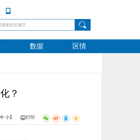
动
数据
区情
变化？
中
小
】
打印