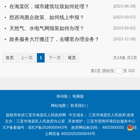
在海棠区，城市建筑垃圾如何处理？
[2023-06-29]
想咨询惠企政策、如何线上申报？
[2023-03-07]
天然气、水电气网报装如何办理？
[2023-03-02]
政务服务大厅搬迁了，去哪里办理业务？
[2022-12-28]
首页
上一页
1
下一页
尾页
共14条
共1页
第1页
跳转至
页
GO
移动版
｜
电脑版
网站地图
｜
联系我们
｜
版权所有@三亚市
海棠区人民政府网
中文域名：
三亚市海棠区人民政府.政务
主办：三亚市
海棠区人民政府办公室
开发维护：三亚市营商环境综合服务中心
ICP备案编号：
琼ICP备2026000443号
政府网站标识码：
4602000055
琼
公网安备 46020202000044号